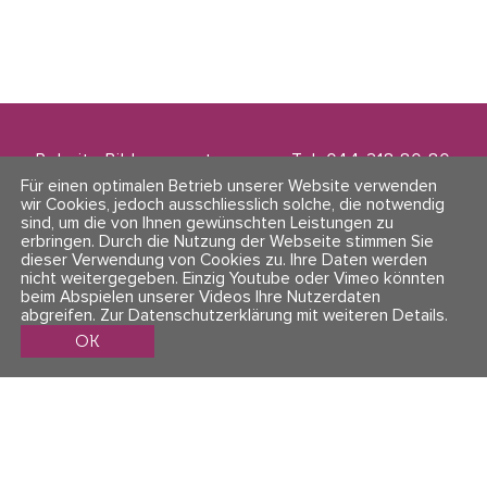
Polarity Bildungszentrum
Tel. 044 218 80 80
Zwinglistrasse 21
info@polarity.ch
Für einen optimalen Betrieb unserer Website verwenden
8004 Zürich
wir Cookies, jedoch ausschliesslich solche, die notwendig
sind, um die von Ihnen gewünschten Leistungen zu
erbringen. Durch die Nutzung der Webseite stimmen Sie
Kontakt & Info
Folge uns
dieser Verwendung von Cookies zu. Ihre Daten werden
AGBs
nicht weitergegeben. Einzig Youtube oder Vimeo könnten
Impressum & Datenschutz
beim Abspielen unserer Videos Ihre Nutzerdaten
abgreifen.
Zur Datenschutzerklärung mit weiteren Details
.
OK