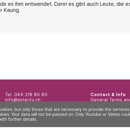
de es ihm entwendet. Denn es gibt auch Leute, die e
r Kaung.
Tel. 044 218 80 80
Contact & Info
info@polarity.ch
General Terms an
Imprint & Privacy 
cookies, but only those that are necessary to provide the service
okies. Your data will not be passed on. Only Youtube or Vimeo cou
with further details
.