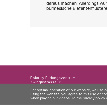
daraus machen. Allerdings wur
burmesische Elefantenflüstere
Polarity Bildungszentrum
Zwinglistrasse 21
8004 Zürich
For optimal operation of our website, we use 
using the website, you agree to this use of co
when playing our videos.
To the privacy policy 