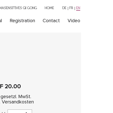
ASENSITIVES QI GONG
HOME
DE
FR
EN
l
Registration
Contact
Video
HF
20.00
. gesetzl. MwSt.
l. Versandkosten