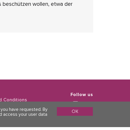
s beschützen wollen, etwa der
Follow us
d Conditions
Policy
s you have requested. By
OK
ld access your user data