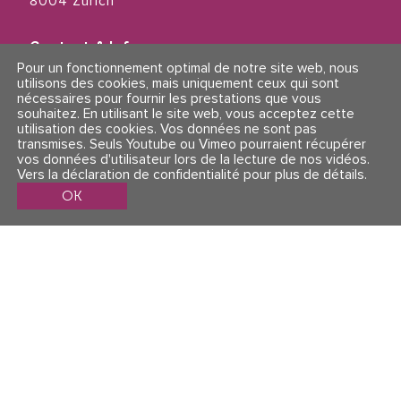
8004 Zürich
Contact & Info
Conditions générales
Pour un fonctionnement optimal de notre site web, nous
Mentions légales et politique de confidentialité
utilisons des cookies, mais uniquement ceux qui sont
nécessaires pour fournir les prestations que vous
souhaitez. En utilisant le site web, vous acceptez cette
Suivez-nous
utilisation des cookies. Vos données ne sont pas
transmises. Seuls Youtube ou Vimeo pourraient récupérer
vos données d'utilisateur lors de la lecture de nos vidéos.
Vers la déclaration de confidentialité pour plus de détails
.
OK