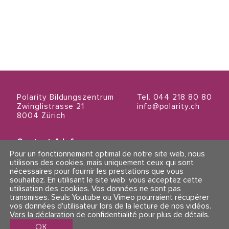
Polarity Bildungszentrum
Tel. 044 218 80 80
Zwinglistrasse 21
info@polarity.ch
8004 Zürich
Contact & Info
Conditions générales
Pour un fonctionnement optimal de notre site web, nous
Mentions légales et politique de confidentialité
utilisons des cookies, mais uniquement ceux qui sont
nécessaires pour fournir les prestations que vous
souhaitez. En utilisant le site web, vous acceptez cette
Suivez-nous
utilisation des cookies. Vos données ne sont pas
transmises. Seuls Youtube ou Vimeo pourraient récupérer
vos données d'utilisateur lors de la lecture de nos vidéos.
Vers la déclaration de confidentialité pour plus de détails
.
OK