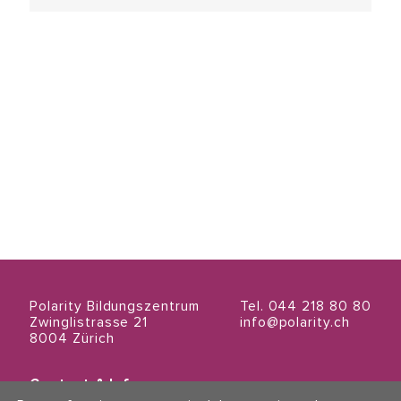
Polarity Bildungszentrum
Tel. 044 218 80 80
Zwinglistrasse 21
info@polarity.ch
8004 Zürich
Contact & Info
Conditions générales