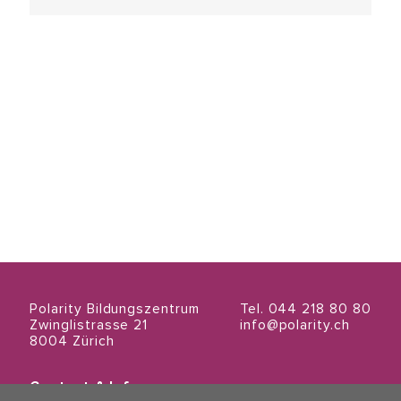
Polarity Bildungszentrum
Tel. 044 218 80 80
Zwinglistrasse 21
info@polarity.ch
8004 Zürich
Contact & Info