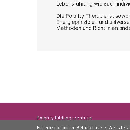
Lebensführung wie auch indiv
Die Polarity Therapie ist sow
Energieprinzipien und univers
Methoden und Richtlinien ande
Polarity Bildungszentrum
Zwinglistrasse 21
Für einen optimalen Betrieb unserer Website ve
8004 Zürich