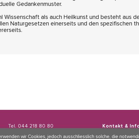
iduelle Gedankenmuster.
ohl Wissenschaft als auch Heilkunst und besteht aus 
ellen Naturgesetzen einerseits und den spezifischen t
rerseits.
Tel. 044 218 80 80
Kontakt & Inf
info@polarity.ch
AGBs
rwenden wir Cookies, jedoch ausschliesslich solche, die notwendi
Impressum & D