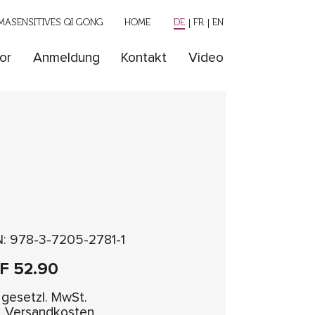
ASENSITIVES QI GONG
HOME
DE
FR
EN
or
Anmeldung
Kontakt
Video
N: 978-3-7205-2781-1
HF
52.90
. gesetzl. MwSt.
l. Versandkosten