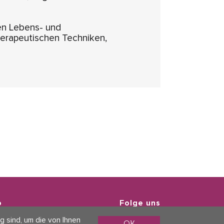
den Lebens- und
herapeutischen Techniken,
o
Folge uns
g sind, um die von Ihnen
atenschutz
OK