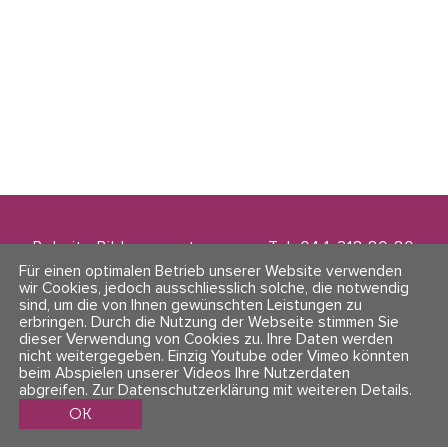
Polarity Bildungszentrum
Tel. 044 218 80 80
Zwinglistrasse 21
info@polarity.ch
Für einen optimalen Betrieb unserer Website verwenden
8004 Zürich
wir Cookies, jedoch ausschliesslich solche, die notwendig
sind, um die von Ihnen gewünschten Leistungen zu
erbringen. Durch die Nutzung der Webseite stimmen Sie
Kontakt & Info
Folge uns
dieser Verwendung von Cookies zu. Ihre Daten werden
AGBs
nicht weitergegeben. Einzig Youtube oder Vimeo könnten
Impressum & Datenschutz
beim Abspielen unserer Videos Ihre Nutzerdaten
abgreifen.
Zur Datenschutzerklärung mit weiteren Details
.
OK