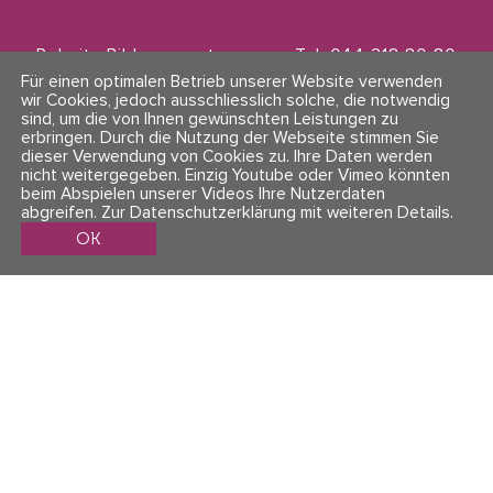
Polarity Bildungszentrum
Tel. 044 218 80 80
Zwinglistrasse 21
info@polarity.ch
Für einen optimalen Betrieb unserer Website verwenden
8004 Zürich
wir Cookies, jedoch ausschliesslich solche, die notwendig
sind, um die von Ihnen gewünschten Leistungen zu
erbringen. Durch die Nutzung der Webseite stimmen Sie
Kontakt & Info
Folge uns
dieser Verwendung von Cookies zu. Ihre Daten werden
AGBs
nicht weitergegeben. Einzig Youtube oder Vimeo könnten
Impressum & Datenschutz
beim Abspielen unserer Videos Ihre Nutzerdaten
abgreifen.
Zur Datenschutzerklärung mit weiteren Details
.
OK