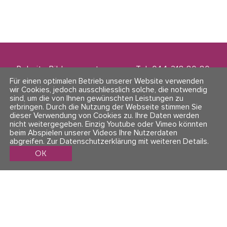
Polarity Bildungszentrum
Tel. 044 218 80 80
Zwinglistrasse 21
info@polarity.ch
Für einen optimalen Betrieb unserer Website verwenden
8004 Zürich
wir Cookies, jedoch ausschliesslich solche, die notwendig
sind, um die von Ihnen gewünschten Leistungen zu
erbringen. Durch die Nutzung der Webseite stimmen Sie
Kontakt & Info
Folge uns
dieser Verwendung von Cookies zu. Ihre Daten werden
AGBs
nicht weitergegeben. Einzig Youtube oder Vimeo könnten
Impressum & Datenschutz
beim Abspielen unserer Videos Ihre Nutzerdaten
abgreifen.
Zur Datenschutzerklärung mit weiteren Details
.
OK