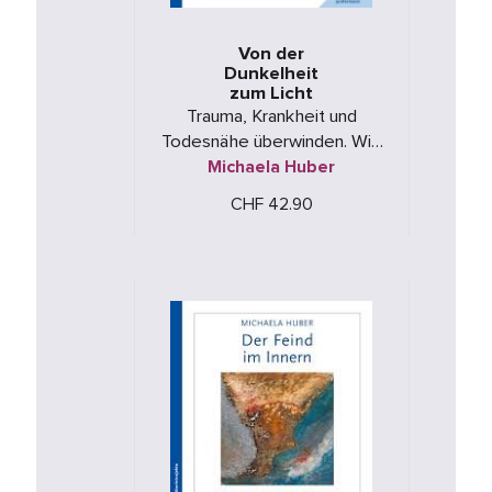
Von der
Dunkelheit
zum Licht
Trauma, Krankheit und
Todesnähe überwinden. Wie
Persönlichkeit sich
Michaela Huber
entwickeln kann
CHF 42.90