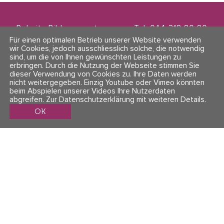
Polarity Bildungszentrum
Tel. 044 218 80 80
Zwinglistrasse 21
info@polarity.ch
Für einen optimalen Betrieb unserer Website verwenden
8004 Zürich
wir Cookies, jedoch ausschliesslich solche, die notwendig
sind, um die von Ihnen gewünschten Leistungen zu
erbringen. Durch die Nutzung der Webseite stimmen Sie
Kontakt & Info
Folge uns
dieser Verwendung von Cookies zu. Ihre Daten werden
AGBs
nicht weitergegeben. Einzig Youtube oder Vimeo könnten
Impressum & Datenschutz
beim Abspielen unserer Videos Ihre Nutzerdaten
abgreifen.
Zur Datenschutzerklärung mit weiteren Details
.
OK